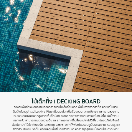
ไม้เด็กกิ้ง I DECKING BOARD
รองรับพื้นที่ทางเดินภายนอกอาคารด้วยไม้เด็กกิ้งบอร์ด พื้นไม้จริงทำสีสำเร็จ คัดหน้าไม้สวย
ติดตั้งด้วยอุปกรณ์ Locking Plate เพื่อตอบโจทย์ในเรื่องของความแข็งแรง และความสวยงาม
เว้นระยะต่อแผ่นและยกสูงจากพื้นเล็กน้อย เพื่อหลีกเลี่ยงการสะสมความชื้นที่เนื้อไม้ เน้นใช้งาน
กลางแจ้ง สามารถทนต่อความชื้น และสภาพอากาศที่เปลี่ยนแปลงได้ดีเยี่ยม ปลอดภัยไม่ลื่นแม้
พื้นเปียกน้ำ ไม้เด็กกิ้งบอร์ด (Decking Board) จะทำให้พื้นที่โดยรอบดูเป็นธรรมชาติ เรียบหรู และ
มีสัดส่วนชัดเจนมากขึ้น ครอบคลุมพื้นที่นอกตัวบ้านและอาคารทุกรูปแบบ ใช้งานได้หลากหลาย