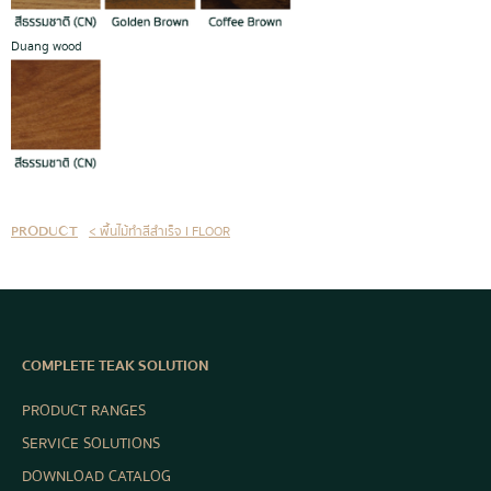
Duang wood
< พื้นไม้ทำสีสำเร็จ I FLOOR
PRODUCT
COMPLETE TEAK SOLUTION
PRODUCT RANGES
SERVICE SOLUTIONS
DOWNLOAD CATALOG