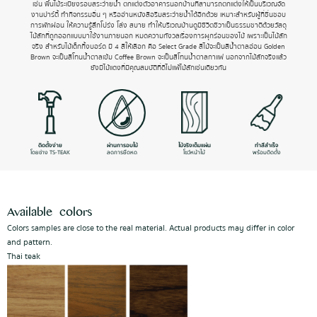
เช่น พื้นไม้ระเบียงรอบสระว่ายน้ำ ตกแต่งตัวอาคารนอกบ้านที่สามารถตกแต่งให้เป็นบริเวณจัด
งานปาร์ตี้ ทำกิจกรรมอื่น ๆ หรืออ่านหนังสือริมสระว่ายน้ำได้อีกด้วย เหมาะสำหรับผู้ที่ชื่นชอบ
การพักผ่อน ให้ความรู้สึกโปร่ง โล่ง สบาย ทำให้บริเวณบ้านดูมีชีวิตชีวาเป็นธรรมชาติด้วยวัสดุ
ไม้สักที่ถูกออกแบบมาใช้งานภายนอก หมดความกังวลเรื่องการผุกร่อนของไม้ เพราะเป็นไม้สัก
จริง สำหรับไม้เด็กกิ้งบอร์ด มี 4 สีให้เลือก คือ Select Grade สีไม้จะเป็นสีน้ำตาลอ่อน Golden
Brown จะเป็นสีโทนน้ำตาลเข้ม Coffee Brown จะเป็นสีโทนน้ำตาลกาแฟ นอกจากไม้สักจริงแล้ว
ยังมีไม้แดงที่มีคุณสมบัติที่ดีไม่แพ้ไม้สักเช่นเดียวกัน
ติดตั้งง่าย
ผ่านการอบไม้
ไม้จริงเต็มแผ่น
ทำสีสำเร็จ
โดยช่าง TS-TEAK
ลดการยืดหด
โชว์หน้าไม้
พร้อมติดตั้ง
Available colors
Colors samples are close to the real material. Actual products may differ in color
and pattern.
Thai teak