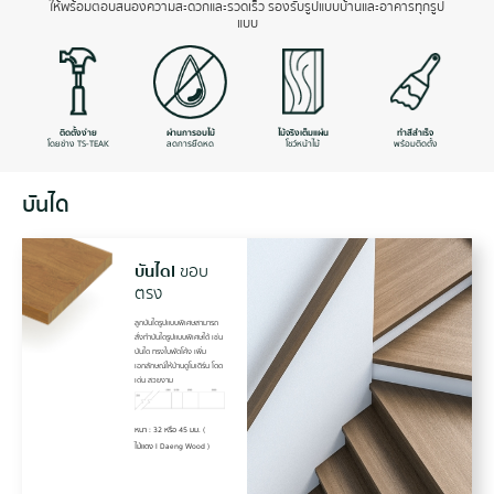
ให้พร้อมตอบสนองความสะดวกและรวดเร็ว รองรับรูปแบบบ้านและอาคารทุกรูป
แบบ
ติดตั้งง่าย
ผ่านการอบไม้
ไม้จริงเต็มแผ่น
ทำสีสำเร็จ
โดยช่าง TS-TEAK
ลดการยืดหด
โชว์หน้าไม้
พร้อมติดตั้ง
บันได
บันได
I
ขอบ
ตรง
ลูกบันไดรูปแบบพิเศษสามารถ
สั่งทำบันไดรูปแบบพิเศษได้ เช่น
บันได ทรงใบพัดโค้ง เพิ่ม
เอกลักษณ์ให้บ้านดูโมเดิร์น โดด
เด่น สวยงาม
หนา : 32 หรือ 45 มม. (
ไม้แดง I Daeng Wood )