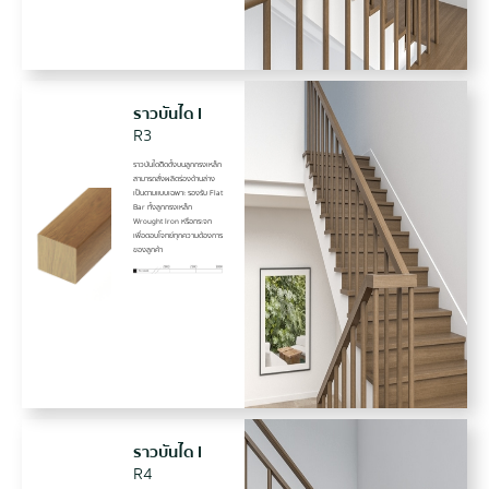
ราวบันได I
R3
ราวบันไดติิดตั้งบนลูกกรงเหล็ก
สามารถสั่งผลิตร่องด้านล่าง
เป็นตามแบบเฉพาะ รองรับ Flat
Bar ทั้งลูกกรงเหล็ก
Wrought Iron หรือกระจก
เพื่อตอบโจทย์ทุกความต้องการ
ของลูกค้า
ราวบันได I
R4