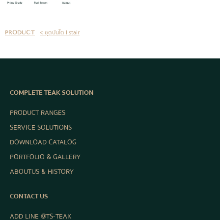
< ชุดบันได I stair
PRODUCT
COMPLETE TEAK SOLUTION
PRODUCT RANGES
SERVICE SOLUTIONS
DOWNLOAD CATALOG
PORTFOLIO & GALLERY
ABOUT US & HISTORY
CONTACT US
ADD LINE @TS-TEAK