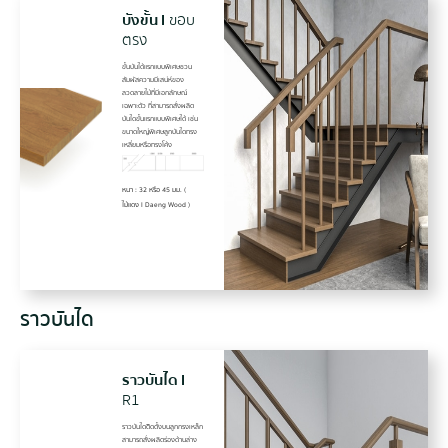
บังขั้น I
ขอบ
ตรง
ขั้นบันได้แรกแบบพิเศษชวน
สัมผัสความมีเสน่ห์ของ
ลวดลายไม้ที่มีเอกลักษณ์
เฉพาะตัว ที่สามารถสั่งผลิต
บันไดขั้นแรกแบบพิเศษได้ เช่น
ขนาดใหญ่พิเศษลูกบันไดทรง
เหลี่ยมหรือทรงโค้ง
หนา : 32 หรือ 45 มม. (
ไม้แดง I Daeng Wood )
ราวบันได
ราวบันได I
R1
ราวบันไดติิดตั้งบนลูกกรงเหล็ก
สามารถสั่งผลิตร่องด้านล่าง