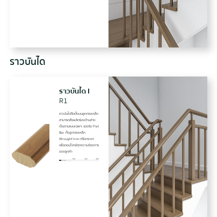
ราวบันได
ราวบันได I
R1
ราวบันไดติิดตั้งบนลูกกรงเหล็ก
สามารถสั่งผลิตร่องด้านล่าง
เป็นตามแบบเฉพาะ รองรับ Flat
Bar ทั้งลูกกรงเหล็ก
Wrought Iron หรือกระจก
เพื่อตอบโจทย์ทุกความต้องการ
ของลูกค้า