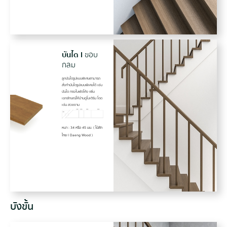
บันได
I
ขอบ
กลม
ลูกบันไดรูปแบบพิเศษสามารถ
สั่งทำบันไดรูปแบบพิเศษได้ เช่น
บันได ทรงใบพัดโค้ง เพิ่ม
เอกลักษณ์ให้บ้านดูโมเดิร์น โดด
เด่น สวยงาม
หนา : 34 หรือ 45 มม. ( ไม้สัก
ไทย I Daeng Wood )
บังขั้น